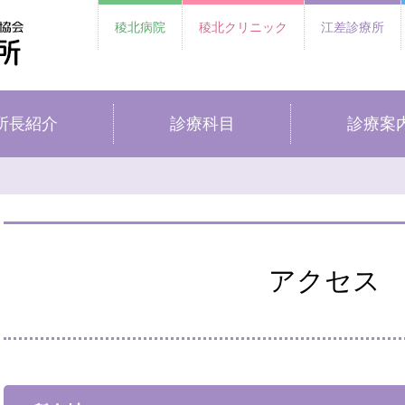
稜北病院
稜北クリニック
江差診療所
所長紹介
診療科目
診療案
アクセス