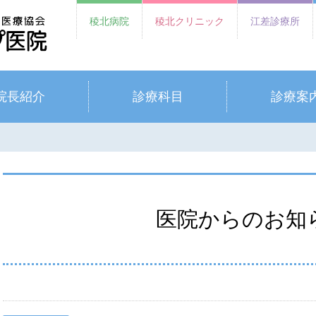
稜北病院
稜北クリニック
江差診療所
院長紹介
診療科目
診療案
医院からのお知