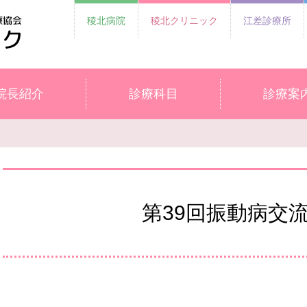
稜北病院
稜北クリニック
江差診療所
院長紹介
診療科目
診療案
第39回振動病交