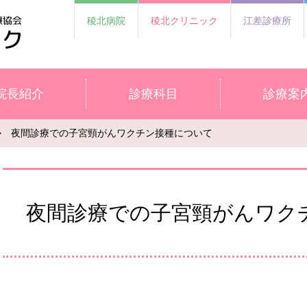
稜北病院
稜北クリニック
江差診療所
院長紹介
診療科目
診療案
 夜間診療での子宮頸がんワクチン接種について
夜間診療での子宮頸がんワク